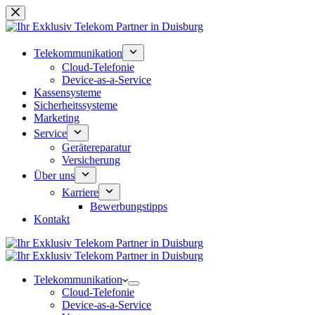
Zum
Inhalt
springen
Telekommunikation
Cloud-Telefonie
Device-as-a-Service
Kassensysteme
Sicherheitssysteme
Marketing
Service
Gerätereparatur
Versicherung
Über uns
Karriere
Bewerbungstipps
Kontakt
Telekommunikation
Cloud-Telefonie
Device-as-a-Service