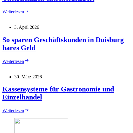
Warum
Weiterlesen
der
richtige
Tarif
3. April 2026
für
Unternehmen
So sparen Geschäftskunden in Duisburg
entscheidend
bares Geld
ist
So
Weiterlesen
sparen
Geschäftskunden
in
30. März 2026
Duisburg
bares
Kassensysteme für Gastronomie und
Geld
Einzelhandel
Kassensysteme
Weiterlesen
für
Gastronomie
und
Einzelhandel